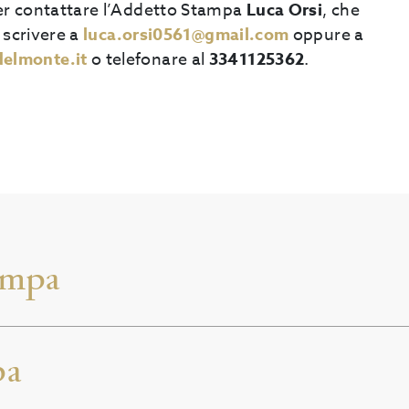
er contattare l’Addetto Stampa
Luca Orsi
, che
, scrivere a
luca.orsi0561@gmail.com
oppure a
elmonte.it
o telefonare al
3341125362
.
ampa
pa